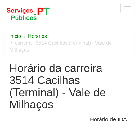
Togg
navig
Início
Horarios
carreira - 3514 Cacilhas (Terminal) - Vale de
Milhaços
Horário da carreira -
3514 Cacilhas
(Terminal) - Vale de
Milhaços
Horário de IDA