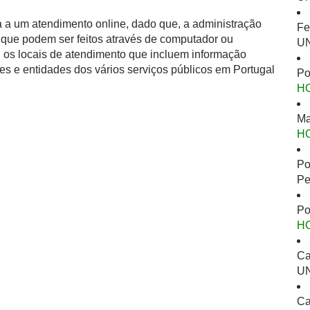
 a um atendimento online, dado que, a administração
Fe
is que podem ser feitos através de computador ou
UN
l os locais de atendimento que incluem informação
es e entidades dos vários serviços públicos em Portugal
Po
H
Ma
H
Po
Pe
Po
H
Ca
UN
Ca