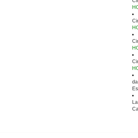
Ci
H
Ci
H
Ci
H
Ci
H
da
Es
La
Ca