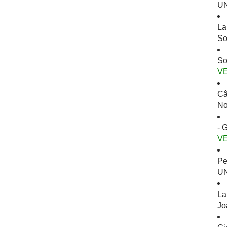
UN
La
So
So
V
Câ
No
- 
V
Pe
UN
La
Jo