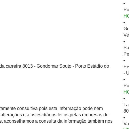
Po
H
Go
Ve
Sa
Pe
da carreira 8013 - Gondomar Souto - Porto Estádio do
Er
- 
Po
H
La
eramente consultiva pois esta informação pode nem
80
alterações e ajustes diários feitos pelas empresas de
as, aconselhamos a consulta da informação também nos
Va