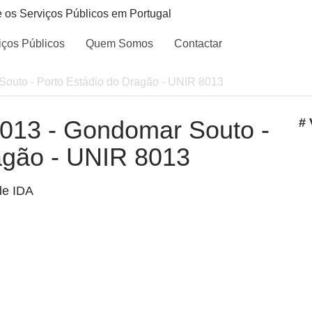
e os Serviços Públicos em Portugal
iços Públicos
Quem Somos
Contactar
Souto - Porto Estádio do Dragão - UNIR 8013
 8013 - Gondomar Souto -
# 
agão - UNIR 8013
de IDA