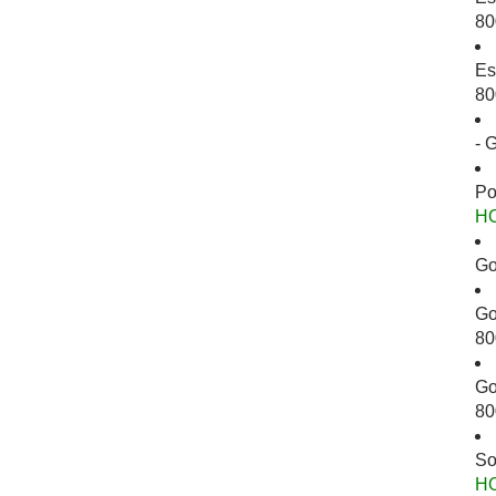
80
Es
80
- 
Po
H
Go
Go
80
Go
80
So
H