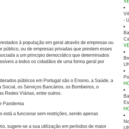
V
Vi
- 
Ba
Ca
 prestados à população em geral através de empresas ou
V
or público, ou de empresas privadas que prestem esses
ssociada a um principio democrático que determinados
Br
ssíveis a todos os cidadãos de uma forma geral por
UN
Po
derados públicos em Portugal são o Ensino, a Saúde, a
H
 Social, os Serviços Bancários, os Bombeiros, o
s Redes Viárias, entre outros.
Ba
Es
de Pandemia
H
s está a funcionar sem restrições, sendo apenas
No
io, sugere-se a sua utilização em períodos de maior
UN