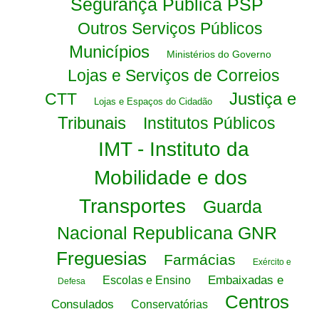
Segurança Pública PSP
Outros Serviços Públicos
Municípios
Ministérios do Governo
Lojas e Serviços de Correios
Justiça e
CTT
Lojas e Espaços do Cidadão
Tribunais
Institutos Públicos
IMT - Instituto da
Mobilidade e dos
Transportes
Guarda
Nacional Republicana GNR
Freguesias
Farmácias
Exército e
Embaixadas e
Escolas e Ensino
Defesa
Centros
Consulados
Conservatórias