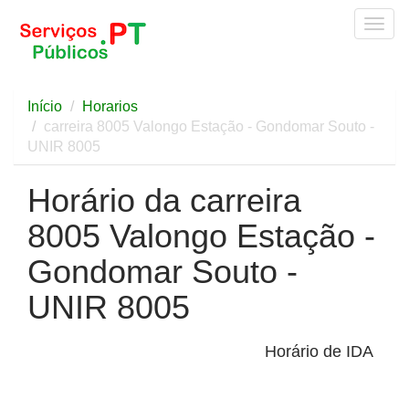
Togg
navig
Início
Horarios
carreira 8005 Valongo Estação - Gondomar Souto -
UNIR 8005
Horário da carreira
8005 Valongo Estação -
Gondomar Souto -
UNIR 8005
Horário de IDA