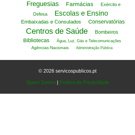
Freguesias
Farmácias
Exército e
Escolas e Ensino
Defesa
Conservatórias
Embaixadas e Consulados
Centros de Saúde
Bombeiros
Bibliotecas
Água, Luz, Gás e Telecomunicações
Agências Nacionais
Administração Pública
© 2026 servicospublicos.pt
Quem Somos
|
Politica de Privacidade