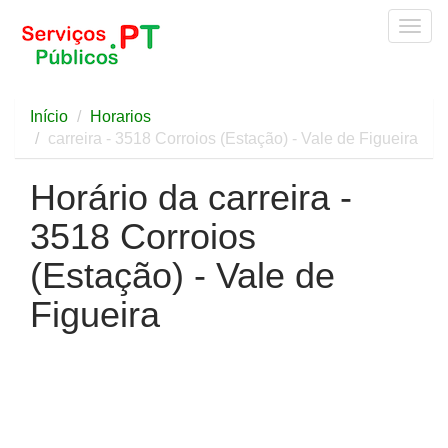
Togg
navig
Início
Horarios
carreira - 3518 Corroios (Estação) - Vale de Figueira
Horário da carreira -
3518 Corroios
(Estação) - Vale de
Figueira