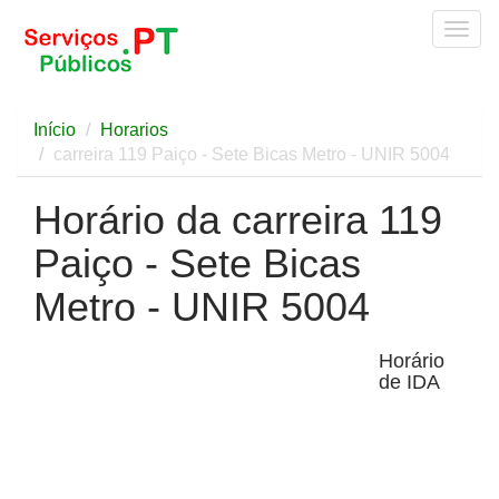
Togg
navig
Início
Horarios
carreira 119 Paiço - Sete Bicas Metro - UNIR 5004
Horário da carreira 119
Paiço - Sete Bicas
Metro - UNIR 5004
Horário
de IDA