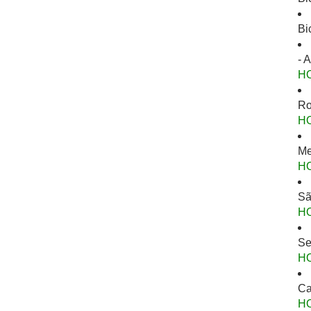
Bi
- 
H
Ro
H
Me
H
Sã
H
Se
H
Ca
H