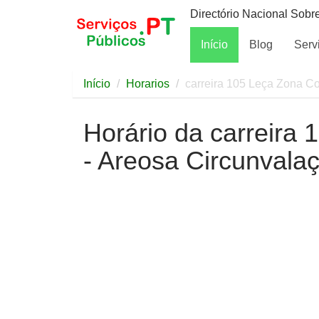
Directório Nacional Sobr
Início
Blog
Serv
Início
Horarios
carreira 105 Leça Zona C
Horário da carreira
- Areosa Circunvala