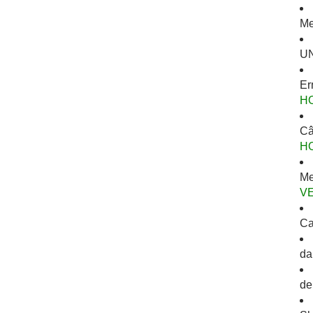
Me
UN
Er
H
Câ
H
Me
V
Ca
da
de