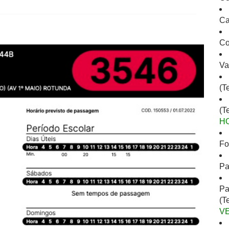
Ca
Co
Va
(T
(T
H
Fo
Pa
Pa
(T
V