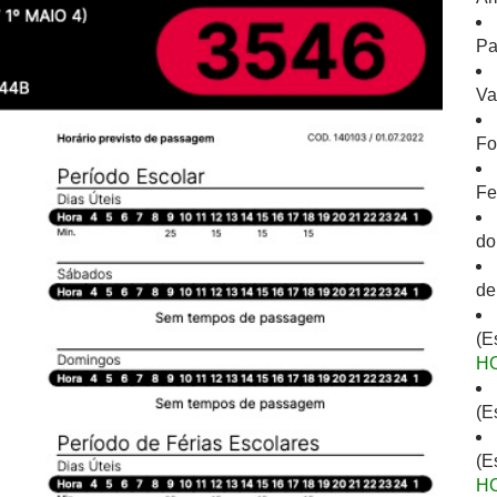
Pa
Va
Fo
Fe
do
de
(E
H
(E
(E
H