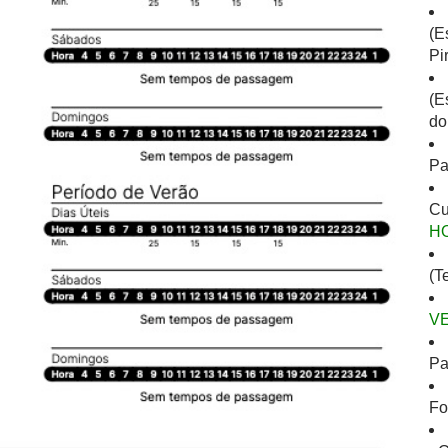
(E
Pi
(E
do
Pa
Cu
H
(T
V
Pa
Fo