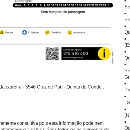
Se
Se
Qu
(E
Qu
Se
Gr
da carreira - 3546 Cruz de Pau - Quinta do Conde .
Pi
- 
(N
eramente consultiva pois esta informação pode nem
Qu
alterações e ajustes diários feitos pelas empresas de