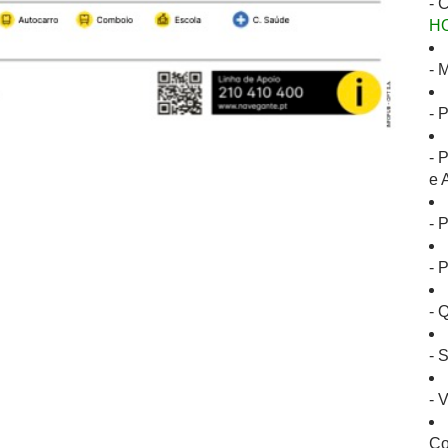
- 
H
- 
- 
- 
e 
- 
- 
- 
- 
- 
Co