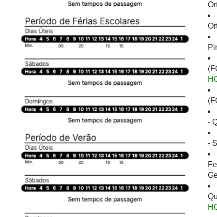
Or
Or
Pi
(F
H
(F
- 
- 
Fe
Ge
Qu
H