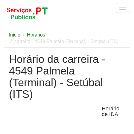
Togg
navig
Início
Horarios
carreira - 4549 Palmela (Terminal) - Setúbal (ITS)
Horário da carreira -
4549 Palmela
(Terminal) - Setúbal
(ITS)
Horário
de IDA