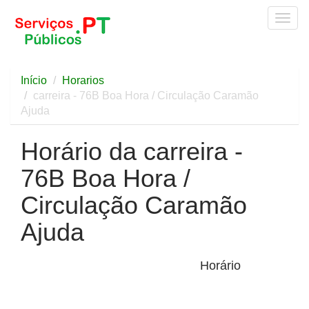
Togg
navig
Início
Horarios
carreira - 76B Boa Hora / Circulação Caramão
Ajuda
Horário da carreira -
76B Boa Hora /
Circulação Caramão
Ajuda
Horário