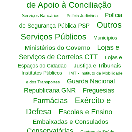
de Apoio à Conciliação
Polícia
Serviços Bancários
Polícia Judiciária
Outros
de Segurança Pública PSP
Serviços Públicos
Municípios
Lojas e
Ministérios do Governo
Serviços de Correios CTT
Lojas e
Justiça e Tribunais
Espaços do Cidadão
Institutos Públicos
IMT - Instituto da Mobilidade
Guarda Nacional
e dos Transportes
Republicana GNR
Freguesias
Exército e
Farmácias
Defesa
Escolas e Ensino
Embaixadas e Consulados
Conservatórias
Centros de Saúde