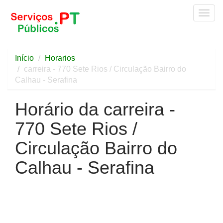
Togg
navig
Início
Horarios
carreira - 770 Sete Rios / Circulação Bairro do
Calhau - Serafina
Horário da carreira -
770 Sete Rios /
Circulação Bairro do
Calhau - Serafina