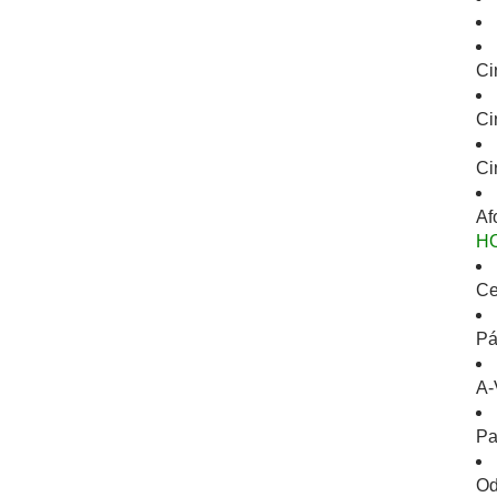
Ci
Ci
Ci
Af
H
Ce
Pá
A-
Pa
Od