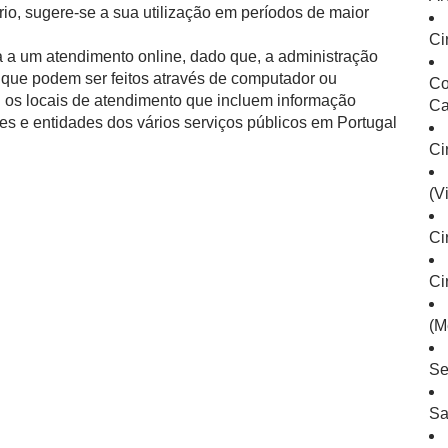
io, sugere-se a sua utilização em períodos de maior
Ci
 a um atendimento online, dado que, a administração
is que podem ser feitos através de computador ou
Co
l os locais de atendimento que incluem informação
Ca
es e entidades dos vários serviços públicos em Portugal
Ci
(V
Ci
Ci
(M
Se
Sa