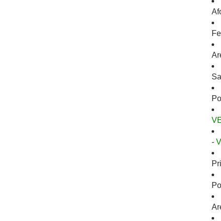
Af
Fe
Ar
Sa
Po
V
-
Pr
Po
Ar