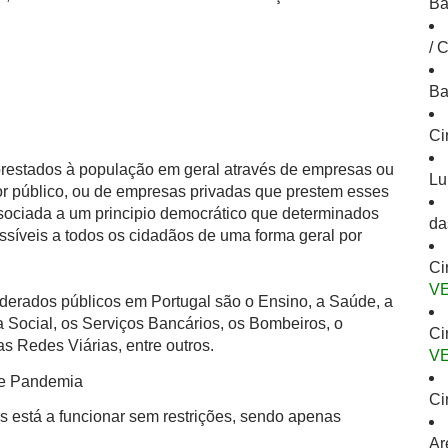
Ba
/ 
Ba
Ci
 prestados à população em geral através de empresas ou
Lu
or público, ou de empresas privadas que prestem esses
ssociada a um principio democrático que determinados
da
ssíveis a todos os cidadãos de uma forma geral por
Ci
V
derados públicos em Portugal são o Ensino, a Saúde, a
 Social, os Serviços Bancários, os Bombeiros, o
Ci
s Redes Viárias, entre outros.
V
de Pandemia
Ci
s está a funcionar sem restrições, sendo apenas
Ar