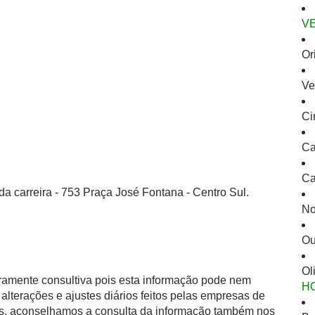
V
Or
Ve
Ci
Ca
Ca
da carreira - 753 Praça José Fontana - Centro Sul.
No
Ou
Ol
eramente consultiva pois esta informação pode nem
H
alterações e ajustes diários feitos pelas empresas de
as, aconselhamos a consulta da informação também nos