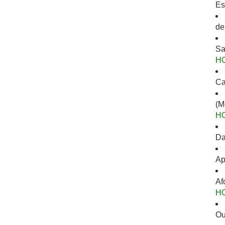
Es
de
Sa
H
Ca
(M
H
Da
Ap
Af
H
Ou