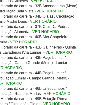
irro dos Alfinetes -
VER HORÁRIO
Horário da carreira - 32B Amendoeiras (Metro)
Circulação Bela Vista -
VER HORÁRIO
Horário da carreira - 34B Olaias / Circulação
irro Madre Deus -
VER HORÁRIO
Horário da carreira - 37B Cruz Da Pedra /
rculação Alameda -
VER HORÁRIO
Horário da carreira - 40B Alto Chapeleiro -
miar -
VER HORÁRIO
Horário da carreira - 41B Galinheiras - Quinta
s Lavadeiras (Via Lumiar) -
VER HORÁRIO
Horário da carreira - 43B Paço Lumiar /
rculação Campo Grande (Metro) - Lumiar -
ER HORÁRIO
Horário da carreira - 44B Paço Lumiar /
rculação Lumiar - Campo Grande (Metro) -
ER HORÁRIO
Horário da carreira - 46B Entrecampos /
rculação Rua das Murtas -
VER HORÁRIO
Horário da carreira - 49B Estação Roma-
eeiro / Circulação Olaias -
VER HORÁRIO