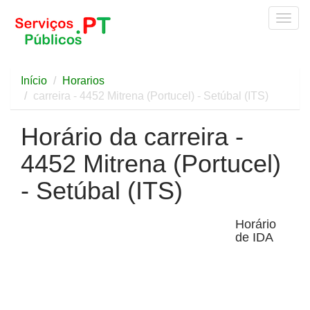
Togg
navig
Início
Horarios
carreira - 4452 Mitrena (Portucel) - Setúbal (ITS)
Horário da carreira -
4452 Mitrena (Portucel)
- Setúbal (ITS)
Horário
de IDA