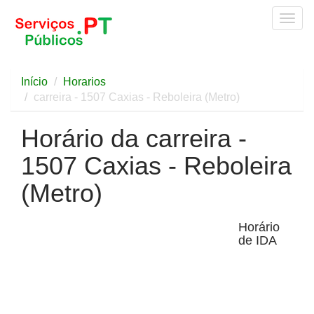
Togg
navig
Início
Horarios
carreira - 1507 Caxias - Reboleira (Metro)
Horário da carreira -
1507 Caxias - Reboleira
(Metro)
Horário
de IDA