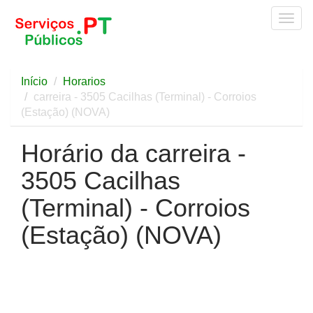
Togg
navig
Início
Horarios
carreira - 3505 Cacilhas (Terminal) - Corroios
(Estação) (NOVA)
Horário da carreira -
3505 Cacilhas
(Terminal) - Corroios
(Estação) (NOVA)