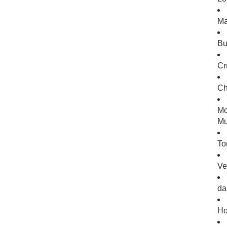
Ma
Bu
Cr
Ch
Mo
Mu
To
Ve
da
Ho