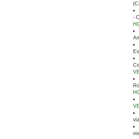
(C
- 
H
An
Es
Co
V
Ro
H
V
vi
vi