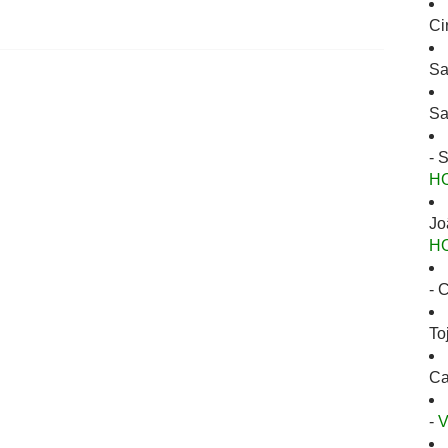
Ci
Sa
Sa
- 
H
Jo
H
- 
To
Ca
-