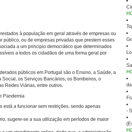
Ci
H
To
 prestados à população em geral através de empresas ou
Gr
or público, ou de empresas privadas que prestem esses
ssociada a um principio democrático que determinados
Lo
ssíveis a todos os cidadãos de uma forma geral por
Sa
H
derados públicos em Portugal são o Ensino, a Saúde, a
 Social, os Serviços Bancários, os Bombeiros, o
da
s Redes Viárias, entre outros.
de Pandemia
Fr
s está a funcionar sem restrições, sendo apenas
- 
io, sugere-se a sua utilização em períodos de maior
(E
H