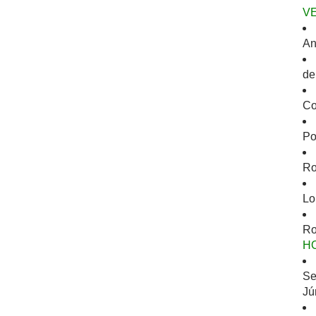
V
An
de
Co
Po
Ro
Lo
Ro
H
Se
Jú