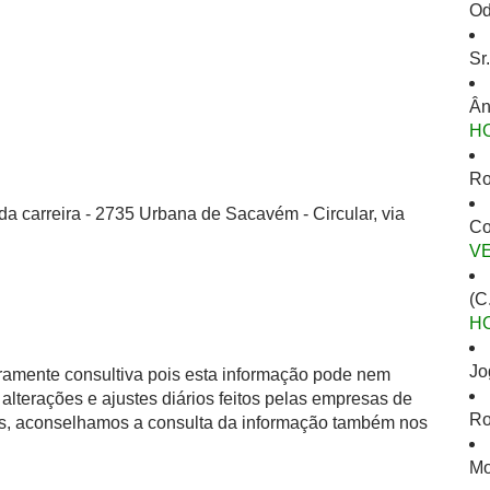
Od
Sr
Ân
H
Ro
da carreira - 2735 Urbana de Sacavém - Circular, via
Co
V
(C
H
Jo
eramente consultiva pois esta informação pode nem
alterações e ajustes diários feitos pelas empresas de
Ro
as, aconselhamos a consulta da informação também nos
Mo