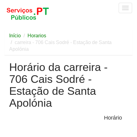
Togg
navig
Início
Horarios
carreira - 706 Cais Sodré - Estação de Santa
Apolónia
Horário da carreira -
706 Cais Sodré -
Estação de Santa
Apolónia
Horário