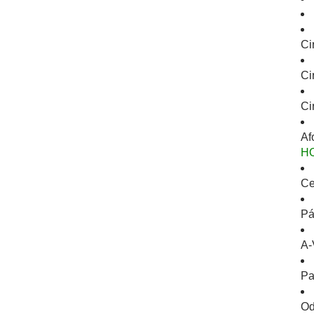
Ci
Ci
Ci
Af
H
Ce
Pá
A-
Pa
Od