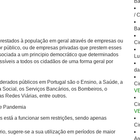
Ba
/ 
Ba
 prestados à população em geral através de empresas ou
Ci
or público, ou de empresas privadas que prestem esses
ssociada a um principio democrático que determinados
Lu
ssíveis a todos os cidadãos de uma forma geral por
da
derados públicos em Portugal são o Ensino, a Saúde, a
Ci
 Social, os Serviços Bancários, os Bombeiros, o
V
s Redes Viárias, entre outros.
Ci
de Pandemia
V
s está a funcionar sem restrições, sendo apenas
Ci
io, sugere-se a sua utilização em períodos de maior
Ar