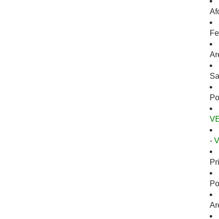
Af
Fe
Ar
Sa
Po
V
-
Pr
Po
Ar