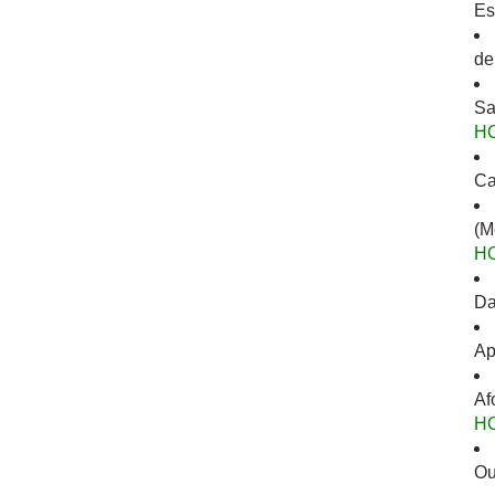
Es
de
Sa
H
Ca
(M
H
Da
Ap
Af
H
Ou