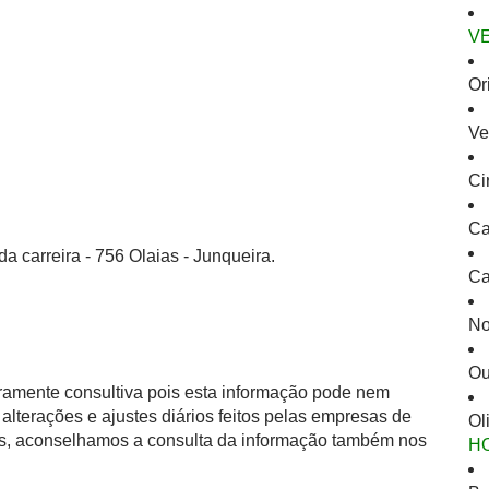
V
Or
Ve
Ci
Ca
a carreira - 756 Olaias - Junqueira.
Ca
No
Ou
eramente consultiva pois esta informação pode nem
alterações e ajustes diários feitos pelas empresas de
Ol
as, aconselhamos a consulta da informação também nos
H