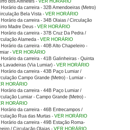
irro dos Alfinetes -
VER HORÁRIO
Horário da carreira - 32B Amendoeiras (Metro)
Circulação Bela Vista -
VER HORÁRIO
Horário da carreira - 34B Olaias / Circulação
irro Madre Deus -
VER HORÁRIO
Horário da carreira - 37B Cruz Da Pedra /
rculação Alameda -
VER HORÁRIO
Horário da carreira - 40B Alto Chapeleiro -
miar -
VER HORÁRIO
Horário da carreira - 41B Galinheiras - Quinta
s Lavadeiras (Via Lumiar) -
VER HORÁRIO
Horário da carreira - 43B Paço Lumiar /
rculação Campo Grande (Metro) - Lumiar -
ER HORÁRIO
Horário da carreira - 44B Paço Lumiar /
rculação Lumiar - Campo Grande (Metro) -
ER HORÁRIO
Horário da carreira - 46B Entrecampos /
rculação Rua das Murtas -
VER HORÁRIO
Horário da carreira - 49B Estação Roma-
eeiro / Circulação Olaias -
VER HORÁRIO