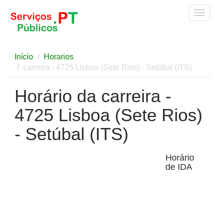
Togg
navig
Início
Horarios
carreira - 4725 Lisboa (Sete Rios) - Setúbal (ITS)
Horário da carreira -
4725 Lisboa (Sete Rios)
- Setúbal (ITS)
Horário
de IDA