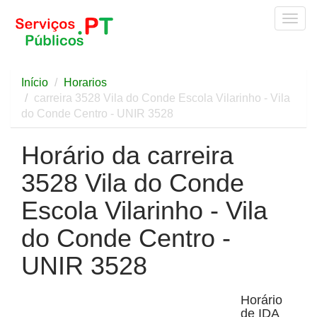
Togg
navig
Início
Horarios
carreira 3528 Vila do Conde Escola Vilarinho - Vila
do Conde Centro - UNIR 3528
Horário da carreira
3528 Vila do Conde
Escola Vilarinho - Vila
do Conde Centro -
UNIR 3528
Horário
de IDA