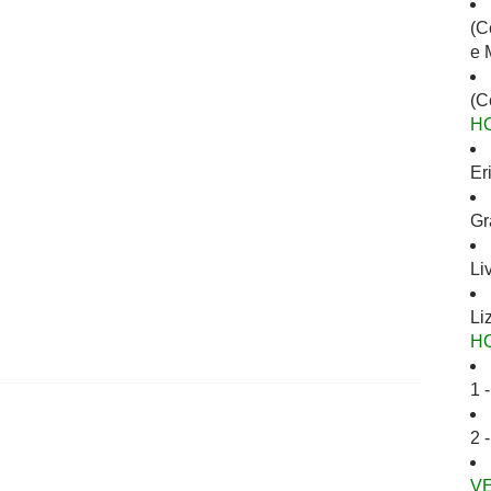
(C
e 
(C
H
Er
Gr
Li
Li
H
1 
2 
V