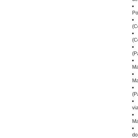
Po
(C
(C
(P
Ma
Ma
(P
vi
Ma
do