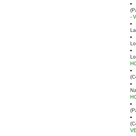
(P
-
La
Lo
Lo
H
(C
Na
H
(P
(C
V