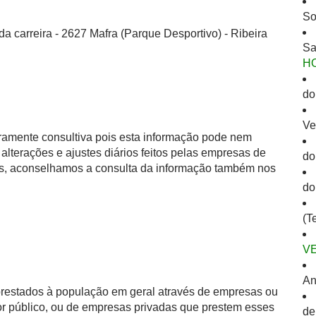
So
a carreira - 2627 Mafra (Parque Desportivo) - Ribeira
Sa
H
do
Ve
eramente consultiva pois esta informação pode nem
alterações e ajustes diários feitos pelas empresas de
do
as, aconselhamos a consulta da informação também nos
do
(T
V
An
 prestados à população em geral através de empresas ou
or público, ou de empresas privadas que prestem esses
de