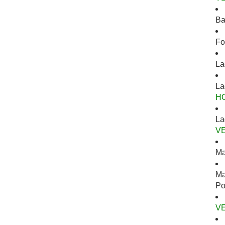
Ba
Fo
La
La
H
La
V
Ma
Ma
Po
V