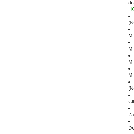
do
H
(N
Mi
Mi
Mi
Mi
(N
Ci
Za
De