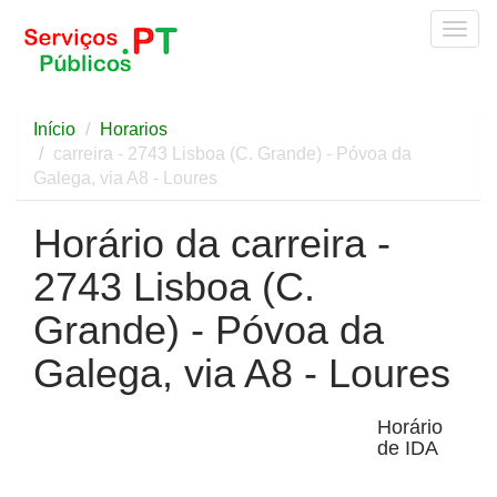
Togg
navig
Início
Horarios
carreira - 2743 Lisboa (C. Grande) - Póvoa da
Galega, via A8 - Loures
Horário da carreira -
2743 Lisboa (C.
Grande) - Póvoa da
Galega, via A8 - Loures
Horário
de IDA