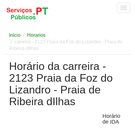
Togg
navig
Início
Horarios
carreira - 2123 Praia da Foz do Lizandro - Praia de
Ribeira dIlhas
Horário da carreira -
2123 Praia da Foz do
Lizandro - Praia de
Ribeira dIlhas
Horário
de IDA