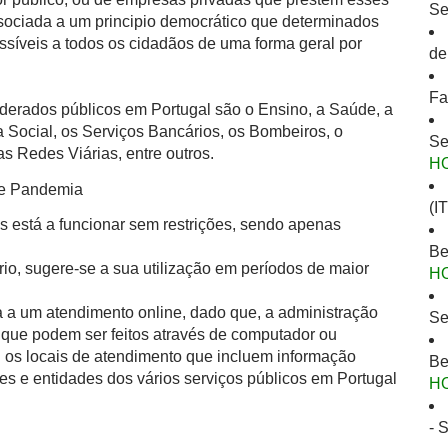
Se
ssociada a um principio democrático que determinados
ssíveis a todos os cidadãos de uma forma geral por
de
Fa
derados públicos em Portugal são o Ensino, a Saúde, a
 Social, os Serviços Bancários, os Bombeiros, o
Se
s Redes Viárias, entre outros.
H
de Pandemia
(I
s está a funcionar sem restrições, sendo apenas
Be
io, sugere-se a sua utilização em períodos de maior
H
 a um atendimento online, dado que, a administração
Se
is que podem ser feitos através de computador ou
l os locais de atendimento que incluem informação
Be
es e entidades dos vários serviços públicos em Portugal
H
- 