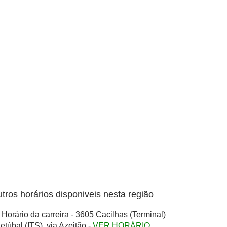
tros horários disponiveis nesta região
Horário da carreira - 3605 Cacilhas (Terminal)
Setúbal (ITS), via Azeitão -
VER HORÁRIO