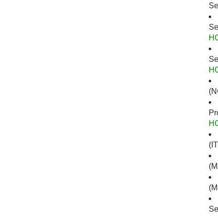
Se
Se
H
Se
H
(N
Pr
H
(I
(M
(M
Se