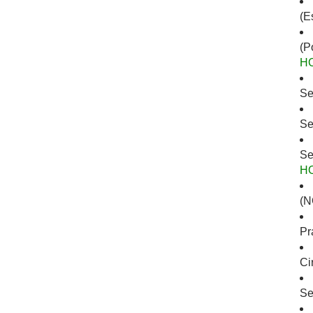
(E
(P
H
Se
Se
Se
H
(N
Pr
Ci
Se