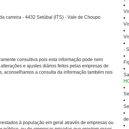
Vi
da carreira - 4432 Setúbal (ITS) - Vale de Choupo
Vi
Vi
- 
eramente consultiva pois esta informação pode nem
Fi
alterações e ajustes diários feitos pelas empresas de
as, aconselhamos a consulta da informação também nos
Sa
H
Se
Se
de
 prestados à população em geral através de empresas ou
or público, ou de empresas privadas que prestem esses