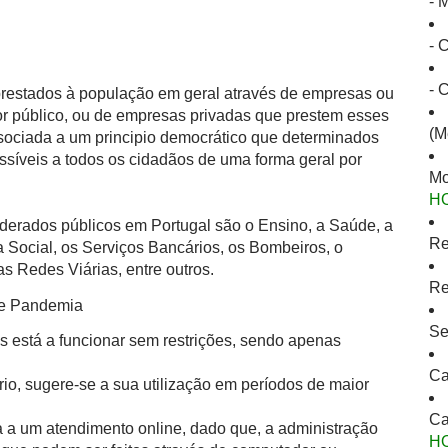
- 
- 
- 
 prestados à população em geral através de empresas ou
or público, ou de empresas privadas que prestem esses
(M
ssociada a um principio democrático que determinados
ssíveis a todos os cidadãos de uma forma geral por
Mo
H
derados públicos em Portugal são o Ensino, a Saúde, a
Re
 Social, os Serviços Bancários, os Bombeiros, o
s Redes Viárias, entre outros.
Re
de Pandemia
Se
s está a funcionar sem restrições, sendo apenas
Ca
io, sugere-se a sua utilização em períodos de maior
Ca
 a um atendimento online, dado que, a administração
H