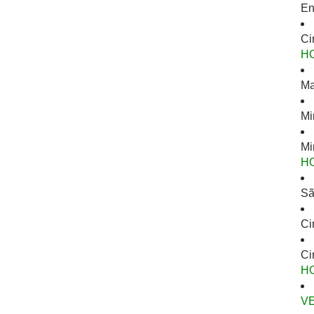
En
Ci
H
Ma
Mi
Mi
H
Sã
Ci
Ci
H
V