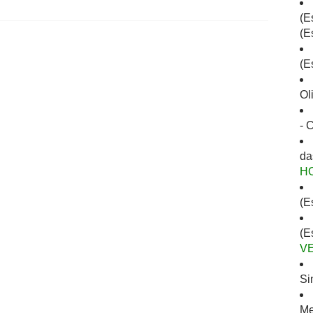
(E
(E
(E
Ol
- 
da
H
(E
(E
V
Si
Me