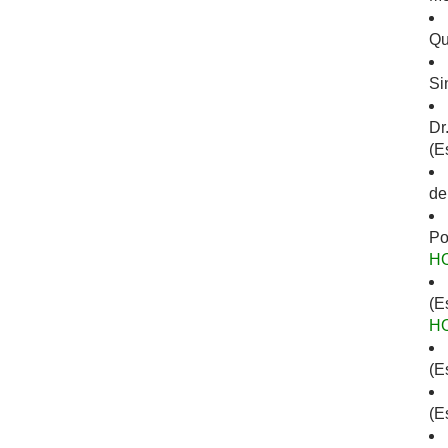
Qu
Si
Dr
(E
de
Po
H
(E
H
(E
(E