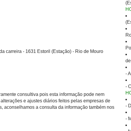
(E
H
(E
Ro
Po
a carreira - 1631 Estoril (Estação) - Rio de Mouro
de
- 
- 
H
eramente consultiva pois esta informação pode nem
alterações e ajustes diários feitos pelas empresas de
- 
as, aconselhamos a consulta da informação também nos
- 