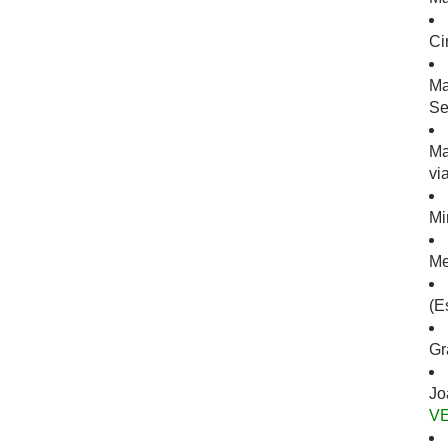
Ci
Ma
Se
Ma
vi
Mi
Me
(E
Gr
Jo
V