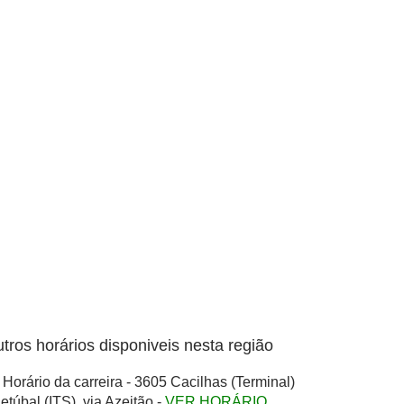
tros horários disponiveis nesta região
Horário da carreira - 3605 Cacilhas (Terminal)
Setúbal (ITS), via Azeitão -
VER HORÁRIO