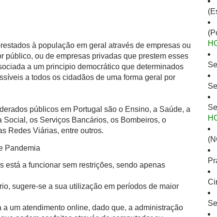
(E
(P
H
 prestados à população em geral através de empresas ou
or público, ou de empresas privadas que prestem esses
Se
ssociada a um principio democrático que determinados
ssíveis a todos os cidadãos de uma forma geral por
Se
Se
derados públicos em Portugal são o Ensino, a Saúde, a
H
 Social, os Serviços Bancários, os Bombeiros, o
s Redes Viárias, entre outros.
(N
de Pandemia
Pr
s está a funcionar sem restrições, sendo apenas
Ci
io, sugere-se a sua utilização em períodos de maior
Se
 a um atendimento online, dado que, a administração