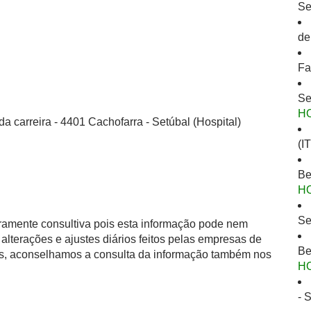
Se
de
Fa
Se
H
a carreira - 4401 Cachofarra - Setúbal (Hospital)
(I
Be
H
Se
eramente consultiva pois esta informação pode nem
alterações e ajustes diários feitos pelas empresas de
Be
as, aconselhamos a consulta da informação também nos
H
- 