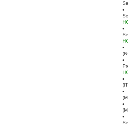
Se
Se
H
Se
H
(N
Pr
H
(I
(M
(M
Se