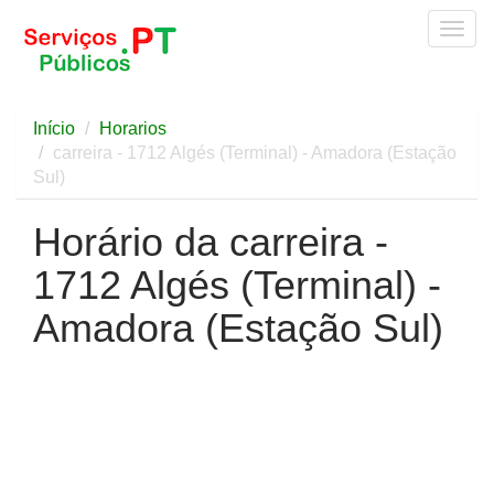
Togg
navig
Início
Horarios
carreira - 1712 Algés (Terminal) - Amadora (Estação
Sul)
Horário da carreira -
1712 Algés (Terminal) -
Amadora (Estação Sul)