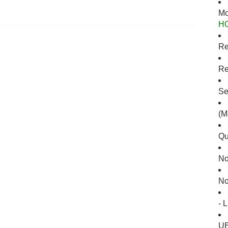
Mo
H
Re
Re
Se
(M
Qu
No
No
- 
U