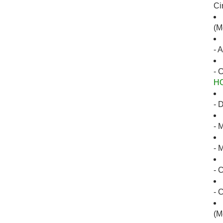
Ci
(M
- 
- 
H
- 
- 
- 
- 
- 
(M