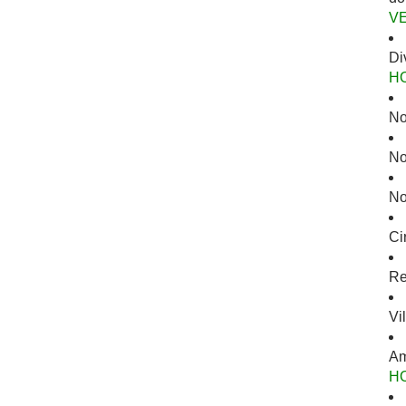
V
Di
H
No
No
No
Ci
Re
Vi
Am
H