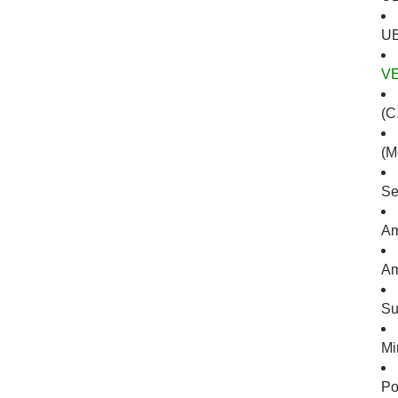
UB
V
(C.
(M
Se
Am
Am
Su
Mi
Po