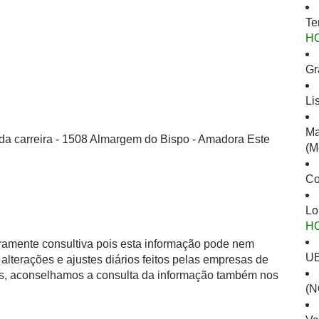
Te
H
Gr
Li
Ma
 da carreira - 1508 Almargem do Bispo - Amadora Este
(M
Co
Lo
H
eramente consultiva pois esta informação pode nem
U
alterações e ajustes diários feitos pelas empresas de
as, aconselhamos a consulta da informação também nos
(N