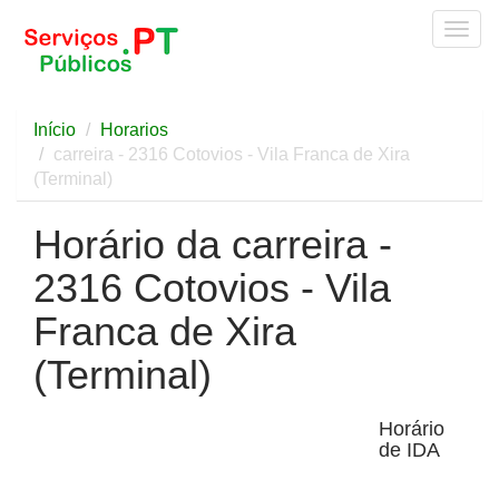
Togg
navig
Início
Horarios
carreira - 2316 Cotovios - Vila Franca de Xira
(Terminal)
Horário da carreira -
2316 Cotovios - Vila
Franca de Xira
(Terminal)
Horário
de IDA