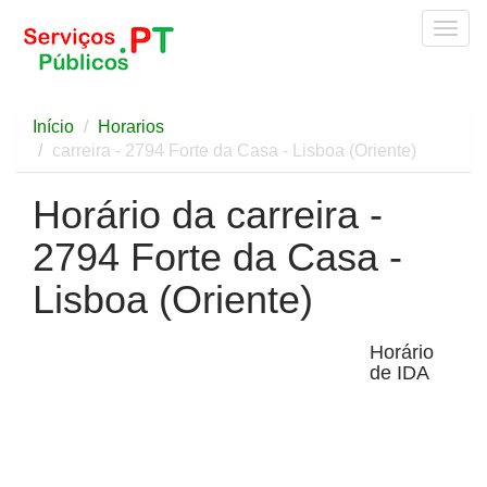
Togg
navig
Início
Horarios
carreira - 2794 Forte da Casa - Lisboa (Oriente)
Horário da carreira -
2794 Forte da Casa -
Lisboa (Oriente)
Horário
de IDA