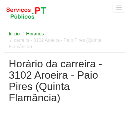
Togg
navig
Início
Horarios
carreira - 3102 Aroeira - Paio Pires (Quinta
Flamância)
Horário da carreira -
3102 Aroeira - Paio
Pires (Quinta
Flamância)