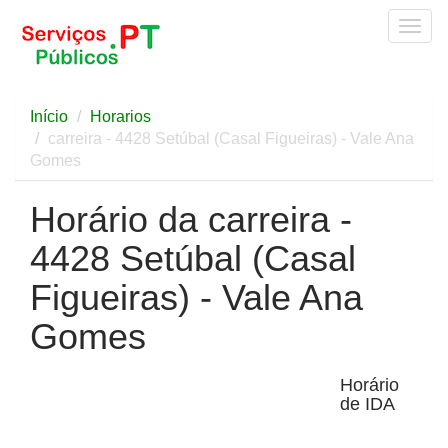
Togg
navig
Início
Horarios
carreira - 4428 Setúbal (Casal Figueiras) - Vale Ana
Gomes
Horário da carreira -
4428 Setúbal (Casal
Figueiras) - Vale Ana
Gomes
Horário
de IDA