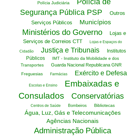
Polícia de
Polícia Judiciária
Segurança Pública PSP
Outros
Municípios
Serviços Públicos
Ministérios do Governo
Lojas e
Serviços de Correios CTT
Lojas e Espaços do
Justiça e Tribunais
Institutos
Cidadão
Públicos
IMT - Instituto da Mobilidade e dos
Guarda Nacional Republicana GNR
Transportes
Exército e Defesa
Freguesias
Farmácias
Embaixadas e
Escolas e Ensino
Consulados
Conservatórias
Bibliotecas
Bombeiros
Centros de Saúde
Água, Luz, Gás e Telecomunicações
Agências Nacionais
Administração Pública