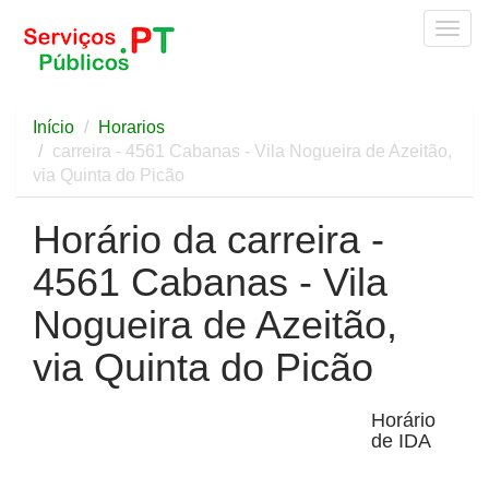
Togg
navig
Início
Horarios
carreira - 4561 Cabanas - Vila Nogueira de Azeitão,
via Quinta do Picão
Horário da carreira -
4561 Cabanas - Vila
Nogueira de Azeitão,
via Quinta do Picão
Horário
de IDA