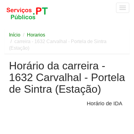
Togg
navig
Início
Horarios
carreira - 1632 Carvalhal - Portela de Sintra
(Estação)
Horário da carreira -
1632 Carvalhal - Portela
de Sintra (Estação)
Horário de IDA