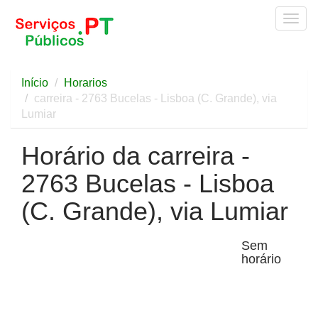
Togg
navig
Início
Horarios
carreira - 2763 Bucelas - Lisboa (C. Grande), via
Lumiar
Horário da carreira -
2763 Bucelas - Lisboa
(C. Grande), via Lumiar
Sem
horário