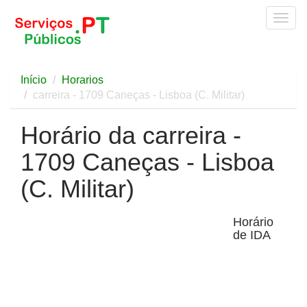
Togg
navig
Início
Horarios
carreira - 1709 Caneças - Lisboa (C. Militar)
Horário da carreira -
1709 Caneças - Lisboa
(C. Militar)
Horário
de IDA