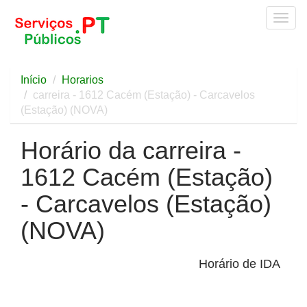
Togg
navig
Início
Horarios
carreira - 1612 Cacém (Estação) - Carcavelos
(Estação) (NOVA)
Horário da carreira -
1612 Cacém (Estação)
- Carcavelos (Estação)
(NOVA)
Horário de IDA