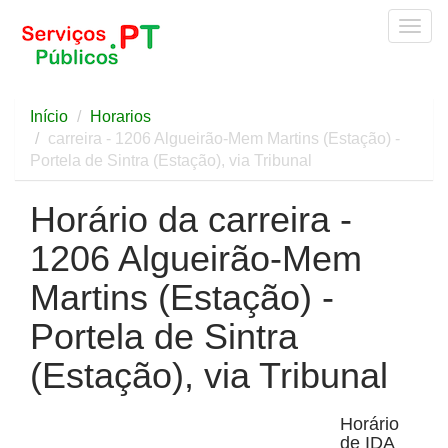
Togg
navig
Início
Horarios
carreira - 1206 Algueirão-Mem Martins (Estação) -
Portela de Sintra (Estação), via Tribunal
Horário da carreira -
1206 Algueirão-Mem
Martins (Estação) -
Portela de Sintra
(Estação), via Tribunal
Horário
de IDA