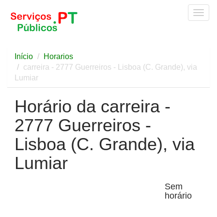
Togg
navig
Início
Horarios
carreira - 2777 Guerreiros - Lisboa (C. Grande), via
Lumiar
Horário da carreira -
2777 Guerreiros -
Lisboa (C. Grande), via
Lumiar
Sem
horário