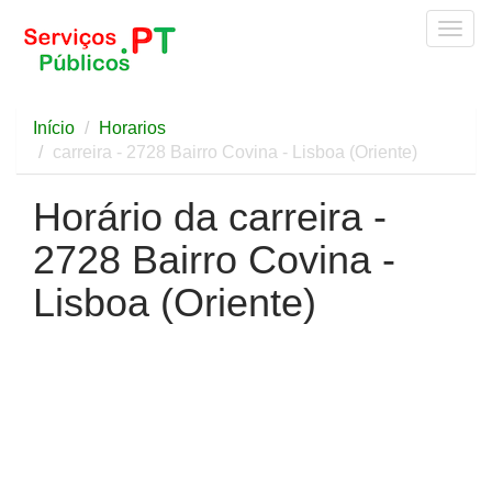
Togg
navig
Início
Horarios
carreira - 2728 Bairro Covina - Lisboa (Oriente)
Horário da carreira -
2728 Bairro Covina -
Lisboa (Oriente)