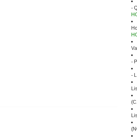
- 
H
Ho
H
Va
- 
- 
Li
(C
Li
(N