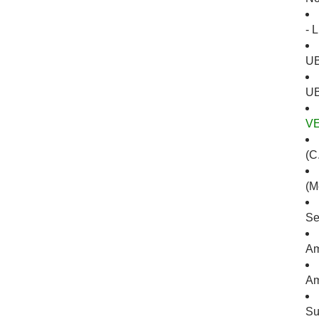
- 
U
UB
V
(C.
(M
Se
Am
Am
Su