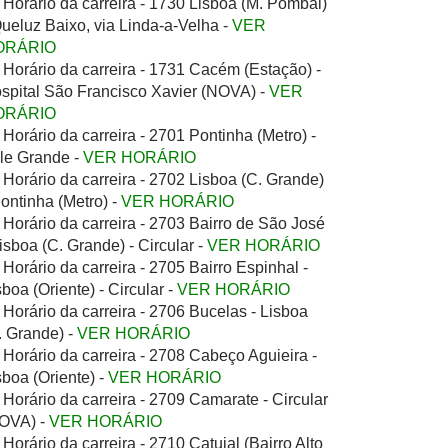
Horário da carreira - 1730 Lisboa (M. Pombal)
Queluz Baixo, via Linda-a-Velha -
VER
ORÁRIO
Horário da carreira - 1731 Cacém (Estação) -
spital São Francisco Xavier (NOVA) -
VER
ORÁRIO
Horário da carreira - 2701 Pontinha (Metro) -
le Grande -
VER HORÁRIO
Horário da carreira - 2702 Lisboa (C. Grande)
Pontinha (Metro) -
VER HORÁRIO
Horário da carreira - 2703 Bairro de São José
Lisboa (C. Grande) - Circular -
VER HORÁRIO
Horário da carreira - 2705 Bairro Espinhal -
sboa (Oriente) - Circular -
VER HORÁRIO
Horário da carreira - 2706 Bucelas - Lisboa
. Grande) -
VER HORÁRIO
Horário da carreira - 2708 Cabeço Aguieira -
sboa (Oriente) -
VER HORÁRIO
Horário da carreira - 2709 Camarate - Circular
OVA) -
VER HORÁRIO
Horário da carreira - 2710 Catujal (Bairro Alto