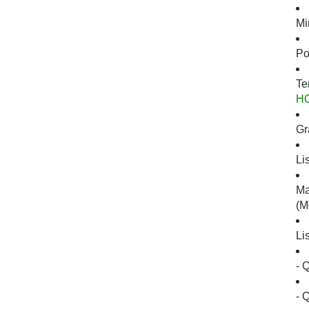
Mi
Po
Te
H
Gr
Li
Ma
(M
Li
- 
- 