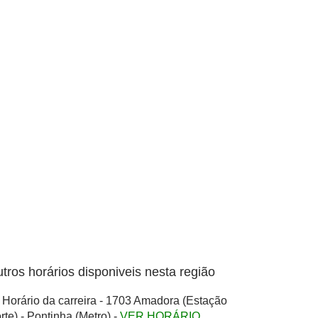
tros horários disponiveis nesta região
Horário da carreira - 1703 Amadora (Estação
rte) - Pontinha (Metro) -
VER HORÁRIO