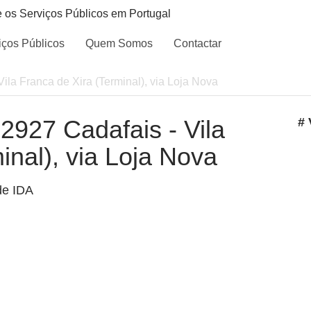
e os Serviços Públicos em Portugal
iços Públicos
Quem Somos
Contactar
 Vila Franca de Xira (Terminal), via Loja Nova
 2927 Cadafais - Vila
# 
inal), via Loja Nova
de IDA