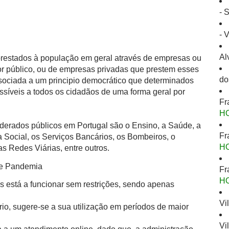
- 
- 
Al
 prestados à população em geral através de empresas ou
or público, ou de empresas privadas que prestem esses
do
ssociada a um principio democrático que determinados
ssíveis a todos os cidadãos de uma forma geral por
Fr
H
derados públicos em Portugal são o Ensino, a Saúde, a
Fr
 Social, os Serviços Bancários, os Bombeiros, o
H
s Redes Viárias, entre outros.
de Pandemia
Fr
H
s está a funcionar sem restrições, sendo apenas
Vi
io, sugere-se a sua utilização em períodos de maior
Vi