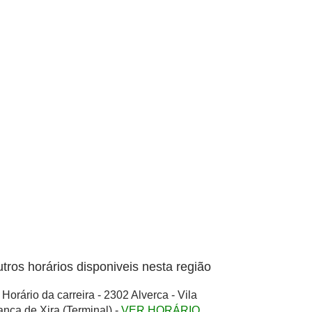
tros horários disponiveis nesta região
Horário da carreira - 2302 Alverca - Vila
anca de Xira (Terminal) -
VER HORÁRIO