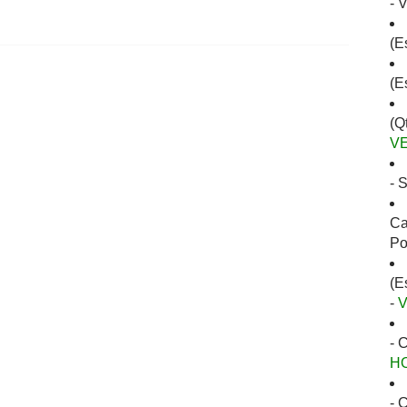
- 
(E
(E
(Q
V
- 
Ca
Po
(E
-
- 
H
- 