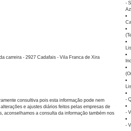
- 
Az
Ca
(T
Li
a carreira - 2927 Cadafais - Vila Franca de Xira
In
(O
Li
- 
eramente consultiva pois esta informação pode nem
alterações e ajustes diários feitos pelas empresas de
- 
as, aconselhamos a consulta da informação também nos
- 