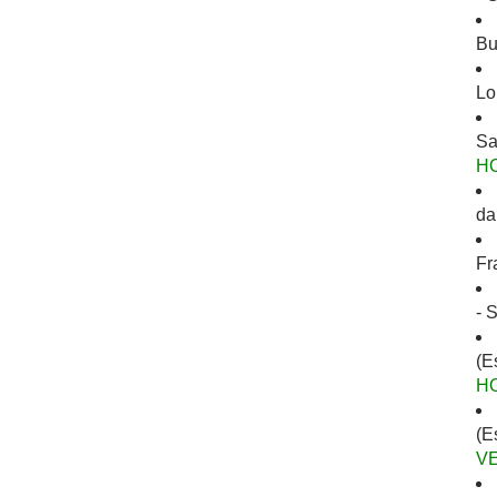
Bu
Lo
Sa
H
da
Fr
- 
(E
H
(E
V