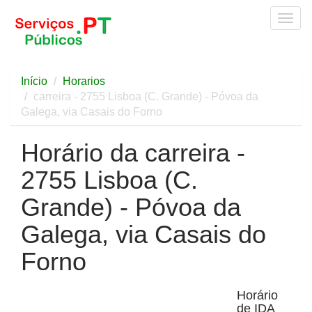
Togg
navig
Início
Horarios
carreira - 2755 Lisboa (C. Grande) - Póvoa da
Galega, via Casais do Forno
Horário da carreira -
2755 Lisboa (C.
Grande) - Póvoa da
Galega, via Casais do
Forno
Horário
de IDA