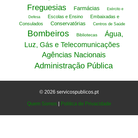
Freguesias
Farmácias
Exército e
Escolas e Ensino
Embaixadas e
Defesa
Conservatórias
Consulados
Centros de Saúde
Bombeiros
Água,
Bibliotecas
Luz, Gás e Telecomunicações
Agências Nacionais
Administração Pública
© 2026 servicospublicos.pt
Quem Somos
|
Politica de Privacidade