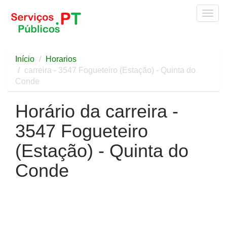
Togg
navig
Início
Horarios
carreira - 3547 Fogueteiro (Estação) - Quinta do
Conde
Horário da carreira -
3547 Fogueteiro
(Estação) - Quinta do
Conde