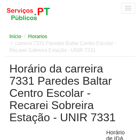
Togg
navig
Início
Horarios
carreira 7331 Paredes Baltar Centro Escolar -
Recarei Sobreira Estação - UNIR 7331
Horário da carreira
7331 Paredes Baltar
Centro Escolar -
Recarei Sobreira
Estação - UNIR 7331
Horário
de IDA