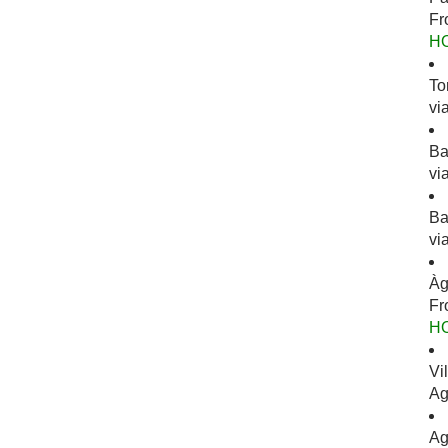
Fr
H
To
vi
Ba
vi
Ba
vi
Àg
Fr
H
Vi
Ag
Ag