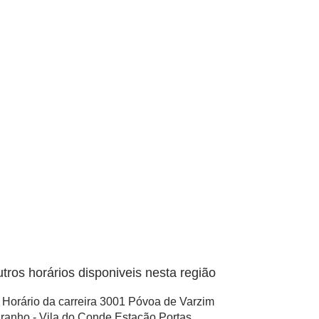
tros horários disponiveis nesta região
Horário da carreira 3001 Póvoa de Varzim
ranho - Vila do Conde Estação Portas