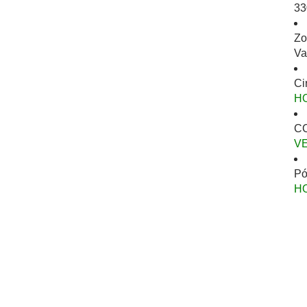
33
Zo
Va
Ci
H
CC
V
Pó
H