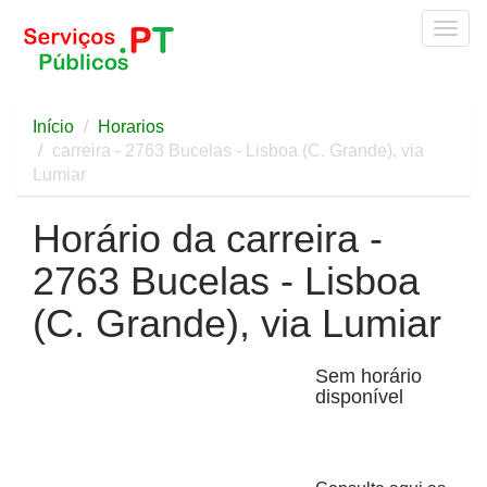
Togg
navig
Início
Horarios
carreira - 2763 Bucelas - Lisboa (C. Grande), via
Lumiar
Horário da carreira -
2763 Bucelas - Lisboa
(C. Grande), via Lumiar
Sem horário
disponível