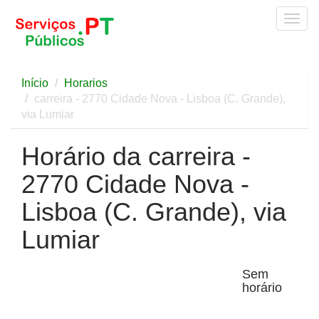
Togg
navig
Início
Horarios
carreira - 2770 Cidade Nova - Lisboa (C. Grande),
via Lumiar
Horário da carreira -
2770 Cidade Nova -
Lisboa (C. Grande), via
Lumiar
Sem
horário