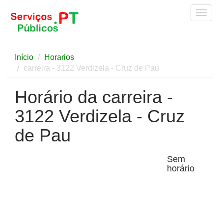
Togg
navig
Início
Horarios
carreira - 3122 Verdizela - Cruz de Pau
Horário da carreira -
3122 Verdizela - Cruz
de Pau
Sem
horário