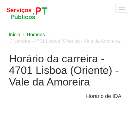
Togg
navig
Início
Horarios
carreira - 4701 Lisboa (Oriente) - Vale da Amoreira
Horário da carreira -
4701 Lisboa (Oriente) -
Vale da Amoreira
Horário de IDA