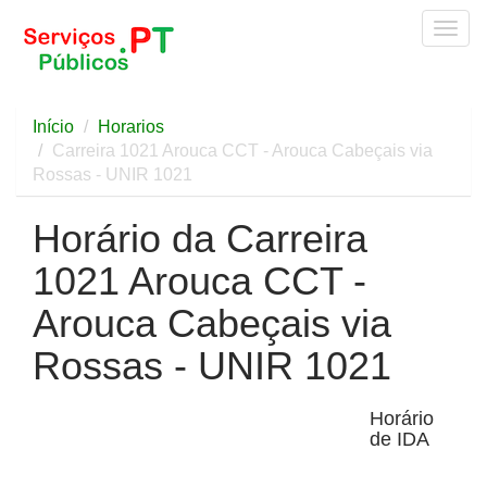
Togg
navig
Início
Horarios
Carreira 1021 Arouca CCT - Arouca Cabeçais via
Rossas - UNIR 1021
Horário da Carreira
1021 Arouca CCT -
Arouca Cabeçais via
Rossas - UNIR 1021
Horário
de IDA